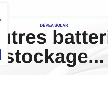
e
DEVEA SOLAR
utres batter
stockage...